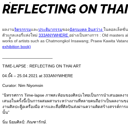
Painting
REFLECTING ON THAI
ผลงาน
จิตรกรรม
และ
ประติมากรรม
ของ
ฉัตรมงคล อินสว่าง
ในคอลเล็คชั
ตัวแกลเลอรี่แห่งใหม่
333ANYWHERE
อย่างเป็นทางการ : Old masters al
Sculpture
works of artists such as Chatmongkol Insawang; Praew Kawita Vatan
exhibition book)
______________________
TIME-LAPSE : REFLECTING ON THAI ART
Information
04.04 – 25.04.2021 at 333ANYWHERE
Curator: Nim Niyomsin
“นิทรรศการ Time-lapse ภาพสะท้อนของศิลปะไทยเป็นการนำเสนอผลงานใน
เสนอในครั้งนี้เป็นการผสมผสานระหว่างงานที่หลายคนถือว่าเป็นผลงานของศิ
งานศิลปะคือเครื่องมือ สารและสื่อที่ศิลปินส่งผ่านความคิดสร้างสรรค์ก
Exhibitions
นั้น”
นิ่ม นิยมศิลป์: ภัณฑารักษ์.