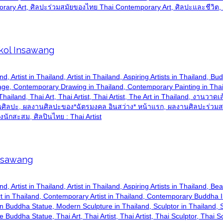
orary Art, ศิลปะร่วมสมัยของไทย Thai Contemporary Art, ศิลปะและชีวิต,
kol Insawang
hailand, Artist in Thailand, Artist in Thailand, Aspiring Artists in Thail
e, Contemporary Drawing in Thailand, Contemporary Painting in Thaila
 Thailand, Thai Art, Thai Artist, Thai Artist, The Art in Thailand, งาน
ิลปะ, ผลงานศิลปะของ*ฉัตรมงคล อินสว่าง* หน้าแรก, ผลงานศิลปะร่วมสมัย 
ักสะสม, ศิลปินไทย : Thai Artist
Insawang
hailand, Artist in Thailand, Artist in Thailand, Aspiring Artists in Thaila
 in Thailand, Contemporary Artist in Thailand, Contemporary Buddha
Buddha Statue, Modern Sculpture in Thailand, Sculptor in Thailand, Sc
e Buddha Statue, Thai Art, Thai Artist, Thai Artist, Thai Sculptor, Thai 