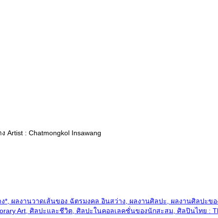
ศิลปะร่วมสมัยของไทย T
าง Artist : Chatmongkol Insawang
ง*, ผลงานวาดเส้นของ ฉัตรมงคล อินสว่าง, ผลงานศิลปะ, ผลงานศิลปะของ*ฉ
ary Art, ศิลปะและชีวิต, ศิลปะในคอลเลคชั่นของนักสะสม, ศิลปินไทย : Tha