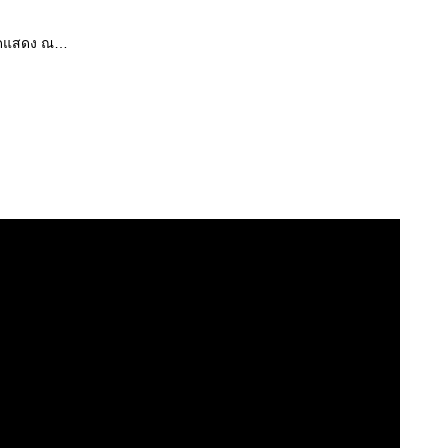
จัดแสดง ณ…