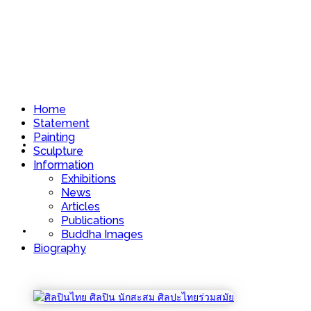
Home
Statement
Painting
Home
Sculpture
Information
Exhibitions
News
Articles
Publications
Statement
Buddha Images
Biography
Dharma’s Existence of Figures, No.29/1 : Chatmongkol Insawang : รู