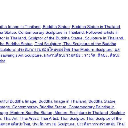
nd, Buddha Image in Thailand, Buddha Statue, Buddha Statue in Thailand,
Statue, Contemporary Sculpture in Thailand, Followed artists in
r in Thailand, Sculptor of the Buddha Statue, Sculpture in Thailand,
of the Buddha Statue, Thai Sculpture, Thai Sculpture of the Buddha
y Sculpture, ประติมากรรมสมัยใหม่ของไทย Thai Modern Sculpture, ผล
ang's Art Sculpture, ผลงานศิลปะร่วมสมัย : รางวัล, ศิลปะ, ศิลปะ
ist
nd, Beautiful Buddha Image, Buddha Image in Thailand, Buddha Statue,
 Image, Contemporary Buddha Statue, Contemporary Painting in
 Image, Modern Buddha Statue, Modern Sculpture in Thailand, Sculptor
hai Art, Thai Artist, Thai Artist, Thai Sculptor, Thai Sculptor of the
สมาคมสะสมศิลปะไทย, ประติมากรรม Sculpture, ประติมากรรมร่วมสมัย Thai