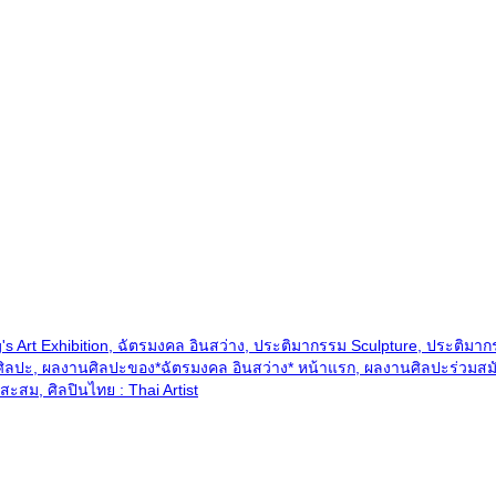
 Art Exhibition, ฉัตรมงคล อินสว่าง, ประติมากรรม Sculpture, ประติมา
ลปะ, ผลงานศิลปะของ*ฉัตรมงคล อินสว่าง* หน้าแรก, ผลงานศิลปะร่วมสมัย 
ะสม, ศิลปินไทย : Thai Artist