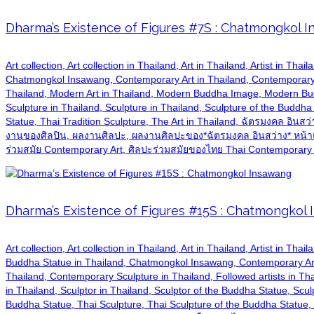
Dharma’s Existence of Figures #7S : Chatmongkol 
Art collection, Art collection in Thailand, Art in Thailand, Artist in Th
Chatmongkol Insawang, Contemporary Art in Thailand, Contemporary 
Thailand, Modern Art in Thailand, Modern Buddha Image, Modern Buddh
Sculpture in Thailand, Sculpture in Thailand, Sculpture of the Buddha S
Statue, Thai Tradition Sculpture, The Art in Thailand, ฉัตรมงคล อิ
งานของศิลปิน, ผลงานศิลปะ, ผลงานศิลปะของ*ฉัตรมงคล อินสว่าง* หน้าแ
ร่วมสมัย Contemporary Art, ศิลปะร่วมสมัยของไทย Thai Contemporary A
Dharma’s Existence of Figures #15S : Chatmongkol
Art collection, Art collection in Thailand, Art in Thailand, Artist in T
Buddha Statue in Thailand, Chatmongkol Insawang, Contemporary Art
Thailand, Contemporary Sculpture in Thailand, Followed artists in T
in Thailand, Sculptor in Thailand, Sculptor of the Buddha Statue, Sculp
Buddha Statue, Thai Sculpture, Thai Sculpture of the Buddha Statue