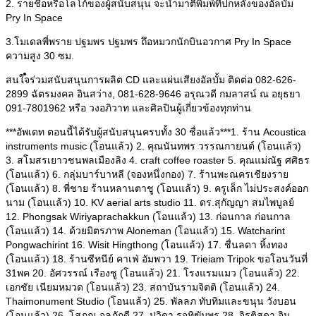
2. รายชื่อหรือโลโก้ของผู้สนับสนุน จะนำมาตีพิมพ์ที่ปกหลังของอัลบั้ม
Pry In Space
3.โมเดลพี่พราย ปฐมพร ปฐมพร ถึอหมวกนักบินอวกาศ Pry In Space
ความสูง 30 ซม.
Biography
สนใจร่วมสนับสนุนการผลิต CD และแผ่นเสียงอัลบั้ม ติดต่อ 082-626-
2899 ฉัตรมงคล อินสว่าง, 081-628-9646 อรุณวดี กมลาสน์ ณ อยุธยา
091-7801962 หรือ วงอภิวาท และศิลปินผู้เกี่ยวข้องทุกท่าน
***อัพเดท ตอนนี้ได้รับผู้สนับสนุนครบทั้ง 30 ชื่อแล้ว***1. ร้าน Acoustica
instruments music (โอนแล้ว) 2. คุณนันทพร วรรณกายนต์ (โอนแล้ว)
3. สโมสรเยาวชนพลเมืองลิง 4. craft coffee roaster 5. คุณแม่ณัฐ ศศิธร
(โอนแล้ว) 6. กลุ่มบาร์บาหลี (จองหนึ่งกอง) 7. ร้านพะณครเชียงราย
(โอนแล้ว) 8. พี่ชาย ร้านหลานตาชู (โอนแล้ว) 9. ครูเล็ก ไม่ประสงค์ออก
นาม (โอนแล้ว) 10. KV aerial arts studio 11. ดร.สุกัญญา สมไพบูลย์
12. Phongsak Wiriyaprachakkun (โอนแล้ว) 13. ก่อนกาล ก่อนกาล
(โอนแล้ว) 14. ด้วยมิตรภาพ Aloneman (โอนแล้ว) 15. Watcharint
Pongwachirint 16. Wisit Hingthong (โอนแล้ว) 17. ชื่นลดา หิ้งทอง
(โอนแล้ว) 18. ร้านซีทนีย์ คาเฟ่ อัมพวา 19. Trieiam Tripok ขอโอนวันที่
31พค 20. อัศวรรณ์ เรืองชู (โอนแล้ว) 21. โรงแรมแมว (โอนแล้ว) 22.
เอกชัย เนียมหมวด (โอนแล้ว) 23. สถาบันรามจิตติ (โอนแล้ว) 24.
Thaimonument Studio (โอนแล้ว) 25. พัลลภ ทับทิมและขนุน วังบอน
(โอนแล้ว) 26. โสภณ​ จุล​ภักดี 27. ปวิดา รุจทิฆัมพร 28. จิรติสุดา อิน