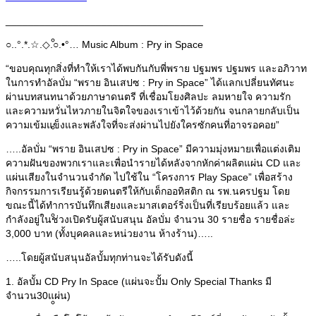
___________________________________
News
○..°.*.☆.◇.○.•°… Music Album : Pry in Space
“ขอบคุณทุกสิ่งที่ทำให้เราได้พบกันกับพี่พราย ปฐมพร ปฐมพร และอภิวาท
ในการทำอัลบั่ม “พราย อินเสปซ : Pry in Space” ได้แลกเปลี่ยนทัศนะ
ผ่านบทสนทนาด้วยภาษาดนตรี ที่เชื่อมโยงศิลปะ ลมหายใจ ความรัก
และความหวั่นไหวภายในจิตใจของเราเข้าไว้ด้วยกัน จนกลายกลับเป็น
ความเข้มแข็งและพลังใจที่จะส่งผ่านไปยังใครซักคนที่อาจรอคอย”
Articles
…..อัลบั่ม “พราย อินเสปซ : Pry in Space” มีความมุ่งหมายเพื่อแต่งเติม
ความฝันของพวกเราและเพื่อนำรายได้หลังจากหักค่าผลิตแผ่น CD และ
แผ่นเสียงในจำนวนจำกัด ไปใช้ใน “โครงการ Play Space” เพื่อสร้าง
กิจกรรมการเรียนรู้ด้วยดนตรีให้กับเด็กออทิสติก ณ รพ.นครปฐม โดย
ขณะนี้ได้ทำการบันทึกเสียงและมาสเตอร์ริ่งเป็นที่เรียบร้อยแล้ว และ
Publications
กำลังอยู่ในช่วงเปิดรับผู้สนับสนุน อัลบั่ม จำนวน 30 รายชื่อ รายชื่อล่ะ
3,000 บาท (ทั้งบุคคลและหน่วยงาน ห้างร้าน)…..
…..โดยผู้สนับสนุนอัลบั้มทุกท่านจะได้รับดังนี้
1. อัลบั้ม CD Pry In Space (แผ่นจะปั้ม Only Special Thanks มี
จำนวน30แผ่น)
Buddha Images