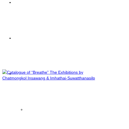
Painting
Chatmongkol
Sculpture
Insawang
Chatmongkol Insawang
Information
Exhibitions