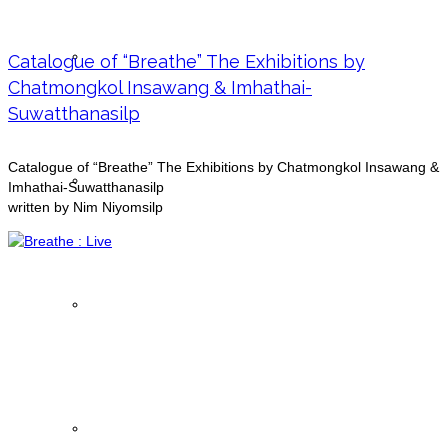
News
Catalogue of “Breathe” The Exhibitions by
Chatmongkol Insawang & Imhathai-
Suwatthanasilp
Catalogue of “Breathe” The Exhibitions by Chatmongkol Insawang &
Articles
Imhathai-Suwatthanasilp
written by Nim Niyomsilp
Publications
Buddha Images