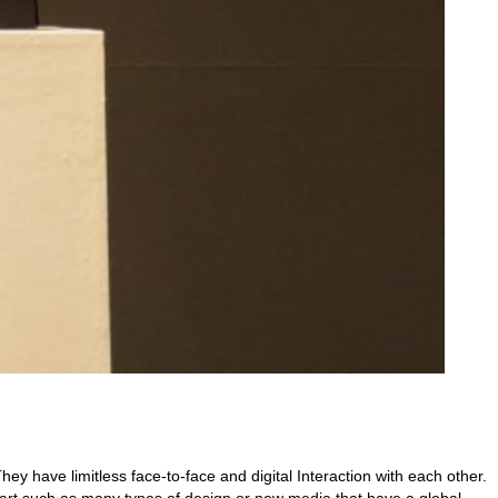
ey have limitless face-to-face and digital Interaction with each other.
to art such as many types of design or new media that have a global-