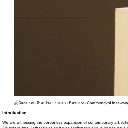
Introduction
We are witnessing the borderless expansion of contemporary art. Artists
Art gets to know other fields as it was challenged and invited to have