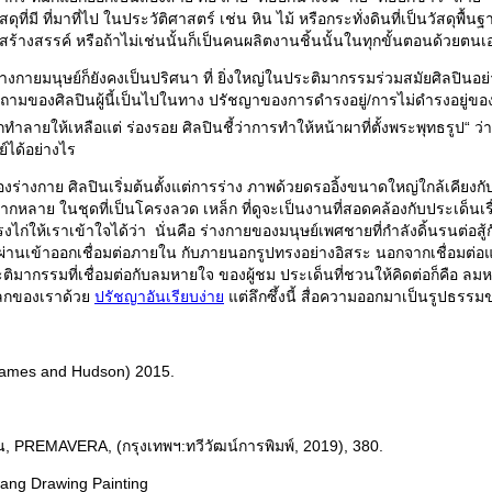
วัสดุที่มี ที่มาที่ไป ในประวัติศาสตร์ เช่น หิน ไม้ หรือกระทั่งดินที่เป็นวั
ร้างสรรค์ หรือถ้าไม่เช่นนั้นก็เป็นคนผลิตงานชิ้นนั้นในทุกขั้นตอนด้วยตนเ
งกายมนุษย์ก็ยังคงเป็นปริศนา ที่ ยิ่งใหญ่ในประติมากรรมร่วมสมัยศิลปินอย่
มของศิลปินผู้นี้เป็นไปในทาง ปรัชญาของการดำรงอยู่/การไม่ดำรงอยู่ของร
ำลายให้เหลือแต่ ร่องรอย ศิลปินชี้ว่าการทำให้หน้าผาที่ตั้งพระพุทธรูป“ 
์ได้อย่างไร
างกาย ศิลปินเริ่มต้นตั้งแต่การร่าง ภาพด้วยดรออิ้งขนาดใหญ่ใกล้เคียง
หลากหลาย ในชุดที่เป็นโครงลวด เหล็ก ที่ดูจะเป็นงานที่สอดคล้องกับประเด็นเรื
่ให้เราเข้าใจได้ว่า นั่นคือ ร่างกายของมนุษย์เพศชายที่กำลังดิ้นรนต่อสู้ก
านเข้าออกเชื่อมต่อภายใน กับภายนอกรูปทรงอย่างอิสระ นอกจากเชื่อมต่อแล้
ิมากรรมที่เชื่อมต่อกับลมหายใจ ของผู้ชม ประเด็นที่ชวนให้คิดต่อก็คือ ล
โลกของเราด้วย
ปรัชญาอันเรียบง่าย
แต่ลึกซึ้งนี้ สื่อความออกมาเป็นรูปธรร
Thames and Hudson) 2015.
ใน, PREMAVERA, (กรุงเทพฯ:ทวีวัฒน์การพิมพ์, 2019), 380.