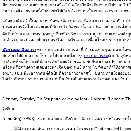
มือ” ของตนเอง ลุยกับวัสดุและเครื่องไม้เครื่องมือด้วยมือตัวเองไม่ว่าจะใช้
ฯลฯ ประติมากรกลุ่มนี้มักจะเข้าไปเกี่ยวข้องกับทุกขั้นตอนของกระบวนการส
แม้จะถูกค้นคว้าในฐานะหัวข้อของศิลปะมาต่อเนื่องมากกว่าสองพันปี แต่ร่า
ฐานะมาตรวัดโลก ด้วยเหตุที่ศึกษาศาสนาของโลกตะวันออกด้วยการตั้งคำถา
Biography
ศิลปินนำเสนอภาพพระพุทธรูปที่บามิยันที่คงสภาพสมบูรณ์ กับสภาพหลังถูกท
เปล่าจะถูกแสดงออกผ่านรูปทรงได้อย่างไรและจะเชื่อมโยงกับร่างกายมนุษย
ฉัตรมงคล อินสว่าง
พยายามตอบคำถามเหล่านี้ ด้วยผลงานชุดลมหายใจของร่
บิดเบี้ยวไปด้วยความเจ็บปวดไปจนกระทั่งก่อรูป
ประติมากรรม
ด้วยวัสดุที่
กำลังเคลื่อนไหว แม้ฝีมือของศิลปินจะจัดเจนมากพอที่จะสร้างรูปจากลวดกรงไก
หรือนั่นคือภาพความเจ็บป่วยทางจิตของมนุษย์ ความโปร่งเบาทำให้อากาศผ่
อวัยวะ เป็นเพียงอากาศแต่ศิลปินตีความว่าอากาศนี้ เป็นลมหายใจของประต
ได้เป็นตัวของเราเองมากนัก แต่เป็นส่วนหนึ่งกับลมหายใจของมนุษย์ร่วม
______________________________________
8 Antony Gormley On Sculpture edited by Mark Holborn. (London: 
ผู้เขียน
ชัยยศ อิษฏ์วรพันธุ์, เบ่งบานและแตกกิ่งก้าน : ศิลปะของเรา บทวิเคราะห์