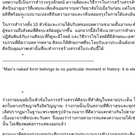
บทความนี้เป็นการสำรวจรูปลักษณ์ ความคิดและวิธีการในการสร้างสรรค์ของ
ศิลปินอายุเยาว์ที่แทบจะเพิ่งเดินออกจากมหาวิทยาลัยไปเมื่อวันก่อน แต่
ผลิที่พร้อมจะเบ่งบานเปล่งสีสันความงามและกลิ่นหอมจรุงใจภายใต้แสงอ
News
ในการสำรวจทั้ง 10 หัวข้อและภายใต้บริบทของบทความขนาดสั้นอาจจะทำให
ผู้ชมรวมถึงสังคมที่ศิลปะสถิตอยู่มากขึ้น นอกจากนี้ยังใช้แนวทางการทำความ
ปฏิสัมพันธ์กับงานศิลปะที่ก็ดูจะมีโจทย์ และวิธีการไขโจทย์ที่มีลักษณะเฉพ
รมรรมที่มีความหลากหลาย ศิลปะก็มีศักยภาพที่จะโอบรับเอาประเด็นดังกล่า
ศิลปินคุณภาพเท่านั้นที่จะทำการสร้างสรรค์ในระดับนี้ได้
Articles
______________________________________
“Man’s naked form belongs to no particular moment in history: It is et
Publications
ร่างกายมนุษย์เป็นหัวข้อในการสร้างสรรค์ศิลปะที่สำคัญในหลายประเด็น ใ
ตกในทางปรัชญาหรือจิตวิญญาณ ร่างกายนั้นเป็นสถานที่ที่เราสุขและทุกข์ด
เลิศปรากฏมาในฐานะพระพุทธรูปจำนวนมาก ที่ตีความแตกต่างกันไปตามช่ว
เนื่องมาจากศิลปะตะวันตก จึงมองว่าร่างกายสามารถแสดงความงามได้เช่น
นั้น ไม่เพียงพอต่อการแสดงออกแล้ว
Buddha Images
ตามแนวคิดของการแยกประติมากรรมตามกระบวนการทำงานของประติมากร ที่