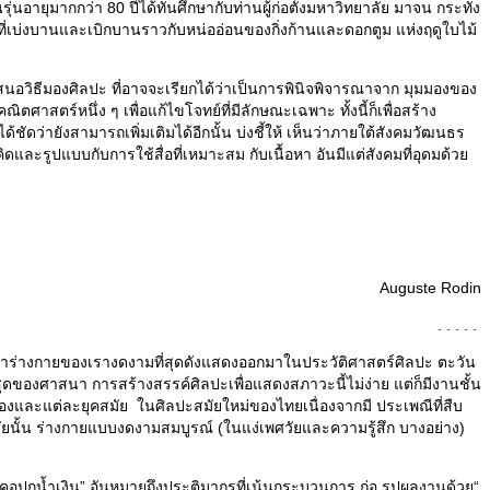
ยุมากกว่า 80 ปีได้ทันศึกษากับท่านผู้ก่อตั้งมหาวิทยาลัย มาจน กระทั่ง
ที่เบ่งบานและเบิกบานราวกับหน่ออ่อนของกิ่งก้านและดอกตูม แห่งฤดูใบไม้
อวิธีมองศิลปะ ที่อาจจะเรียกได้ว่าเป็นการพินิจพิจารณาจาก มุมมองของ
ศาสตร์หนึ่ง ๆ เพื่อแก้ไขโจทย์ที่มีลักษณะเฉพาะ ทั้งนี้ก็เพื่อสร้าง
ชัดว่ายังสามารถเพิ่มเติมได้อีกนั้น บ่งชี้ให้ เห็นว่าภายใต้สังคมวัฒนธร
ะรูปแบบกับการใช้สื่อที่เหมาะสม กับเนื้อหา อันมีแต่สังคมที่อุดมด้วย
Auguste Rodin
. . . . .
นว่าร่างกายของเรางดงามที่สุดดังแสดงออกมาในประวัติศาสตร์ศิลปะ ตะวัน
ุดของศาสนา การสร้างสรรค์ศิลปะเพื่อแสดงสภาวะนี้ไม่ง่าย แต่ก็มีงานชั้น
และแต่ละยุคสมัย ในศิลปะสมัยใหม่ของไทยเนื่องจากมี ประเพณีที่สืบ
นั้น ร่างกายแบบงดงามสมบูรณ์ (ในแง่เพศวัยและความรู้สึก บางอย่าง)
กน้ำเงิน” อันหมายถึงประติมากรที่เน้นกระบวนการ ก่อ รูปผลงานด้วย“