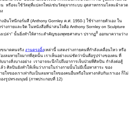
สดุพื้นฐาน หรือจะใช้วัสดุที่แปลกใหม่เช่นวัสดุจากระบบ อุตสาหกรรมโลหะผ้าลวด
อง
างอันโทนีกอร์มสี (Anthony Gornley ค.ศ. 1950-) ใช้ร่างกายตัวเอง ใน
่างกายและจิต ในหนังสือที่น่าสนใจคือ Anthony Sornley on Sculpture
8
ว่างเปล่า” นั้นยิ่งทำให้สาระสำคัญของพุทธศาสนา ปรากฏ
ออกมาความว่าง
กับขนาดคนจริง
งานดรออิ้ง
เหล่านี้ แสดงร่างกายคนที่กำลังเคลื่อนไหว หรือ
่องลมหายใจมากที่สุดนั้น เราเห็นอย่างแน่ชัดว่านั่นคือรูปร่างของคน ที่
ับบางสิ่งบางอย่าง เราอาจจะนึกไปถึงอาการเจ็บป่วยที่ศิลปิน กำลังต่อสู้
ว ศิลปินยังทำให้เห็นว่าภายในร่างกายนั้นไม่มีเนื้อหาสาระ ของ
มหายใจของเราเท่ากับเป็นลมหายใจของคนอื่นหรือในทางกลับกันเราเอง ก็ไม่
มของรูปทรงมนุษย์ (ภาพประกอบที่ 12)