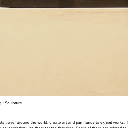
 travel around the world, create art and join hands to exhibit works. Th
 a collaboration with them for the first time. Some of them are related 