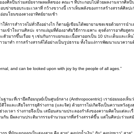
ศิลปินร่วมสมัยจากผลผลิตของ คณะฯ ที่ประกอบไปด้วยผลงานจากศิลปินรุ่นอา
ในขอบข่ายขอบระยะเวลาที่ กว้างขวางนี้ เราเห็นพลังของการสร้างสรรค์ศิลปะ
ันอ่อนโยนของดวงอาทิตย์ยามเช้า
้การสำรวจไม่ทั่วถึงอย่างไร ก็ตามผู้เขียนได้พยายามชดเชยด้วยการนำเสน
เข้าใจงานศิลปะ จากแง่มุมที่ต้องอาศัยวิธีการเฉพาะ ดุจดั่งการอาศัยสูตรคณิต
าะตัวมากขึ้นเรื่อย ๆ เช่นกันการแยกแยะเนื้อหาออกเป็น 10 ประเด็นและเห็นได้
วมาทำ การสร้างสรรค์ได้อย่างเป็นรูปธรรม ทั้งในแง่การพัฒนาแนวความคิดแล
ernal, and can be looked upon with joy by the people of all ages.”
นฐานะที่เรายึดถือมนุษย์เป็นศูนย์กลาง (Anthropocentric) เราย่อมมองเห็
ีใจและเสียใจการยุติร่างกาย (และจิต) ด้วยการไม่เกิดจึงเป็นความหวังสูงส
งเวลา ร่างกายจึงเป็น เสมือนสนามประลองกำลังของความคิดในแต่ละเรื่อง
กัน มีผลงานประติมากรรมจำนวนมากที่สร้างสรรค์ขึ้น แต่ในศิลปะร่วมสมัย
มักแยกออกเป็นสองสาย คือ สาย“ คอปกน้ำเงิน” กับ“ คอปกขาว” สาย“ คอป